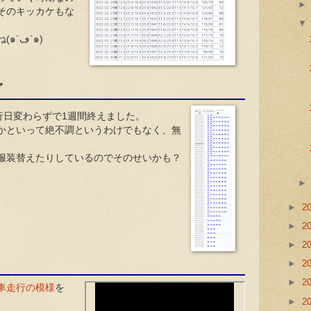
そのキッカケもな
まぁ色々食べて美味しいですけどね(๑´ڡ`๑)
グ
行日変わらずで1週間終えました。
かといって絶不調というわけでもなく、無
服装替えたりしているのでそのせいかも？
►
2
►
2
►
2
►
2
►
2
車走行の模様
を
►
2