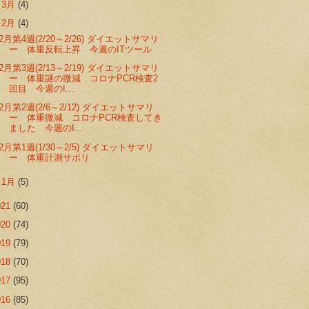
►
3月
(4)
▼
2月
(4)
2月第4週(2/20～2/26) ダイエットサマリ
ー 体重反転上昇 今週のITツール
2月第3週(2/13～2/19) ダイエットサマリ
ー 体重謎の微減 コロナPCR検査2
回目 今週のI...
2月第2週(2/6～2/12) ダイエットサマリ
ー 体重微減 コロナPCR検査してき
ました 今週のI...
2月第1週(1/30～2/5) ダイエットサマリ
ー 体重計測サボリ
►
1月
(5)
021
(60)
020
(74)
019
(79)
018
(70)
017
(95)
016
(85)