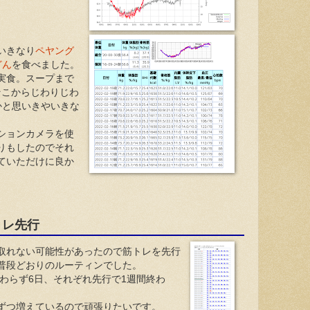
いきなり
ペヤング
どん
を食べました。
実食。スープまで
。そこからじわりじわ
かと思いきやいきな
ションカメラを使
りもしたのでそれ
ていただけに良か
トレ先行
取れない可能性があったので筋トレを先行
普段どおりのルーティンでした。
変わらず6日、それぞれ先行で1週間終わ
ずつ増えているので頑張りたいです。