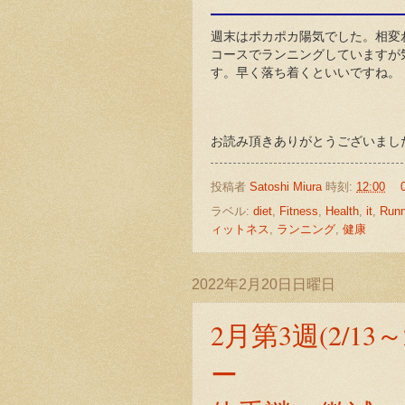
週末はポカポカ陽気でした。相変
コースでランニングしていますが
す。早く落ち着くといいですね。
お読み頂きありがとうございまし
投稿者
Satoshi Miura
時刻:
12:00
ラベル:
diet
,
Fitness
,
Health
,
it
,
Runn
ィットネス
,
ランニング
,
健康
2022年2月20日日曜日
2月第3週(2/13
ー