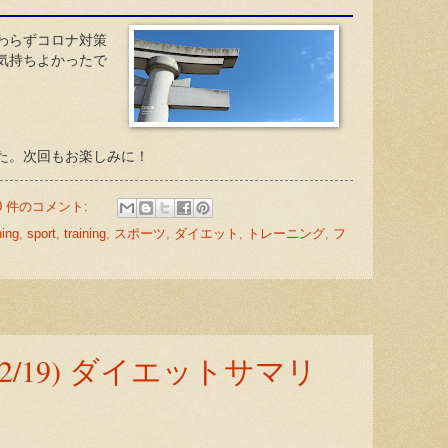
わらずコロナ対策
気持ちよかったで
た。次回もお楽しみに！
0 件のコメント:
ing
,
sport
,
training
,
スポーツ
,
ダイエット
,
トレーニング
,
フ
～2/19) ダイエットサマリ