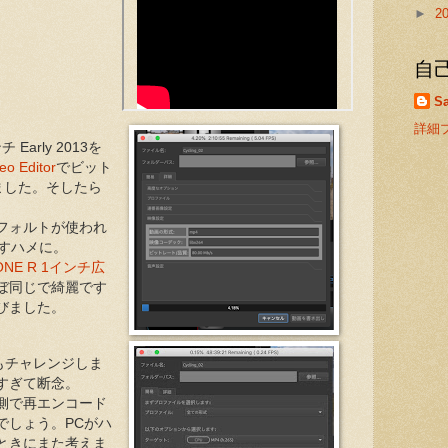
►
2
自
Sa
詳細
 Early 2013を
eo Editor
でビット
みました。そしたら
フォルトが使われ
すハメに。
0 ONE R 1インチ広
ぼ同じで綺麗です
びました。
にもチャレンジしま
すぎて断念。
ト側で再エンコード
でしょう。PCがハ
ときにまた考えま