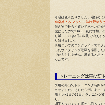
今週は色々ありました。週始めに
幸楽苑 ペタマックス 味噌野菜う
頂き物で長らく置いてあったのを
完飲したので2.6kg一気に増加
り減っていき3日の法則で増える
り減りました。
所用ついでのロングライドでアク
ったサイクリング動画を撮影した
でかもしれません。増えると思っ
ったです。
トレーニングは再び筋
所用の外出でトレーニング時間が
させました。そしたら例によって
筋トレ+1日の33日、ランニング
り。
調子も良いですし暖かい日も少し