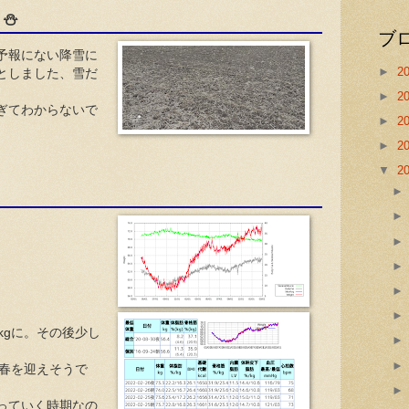
？⛄
ブ
予報にない降雪に
►
2
としました、雪だ
►
2
ぎてわからないで
►
2
►
2
▼
2
。
kgに。その後少し
ま春を迎えそうで
っていく時期なの