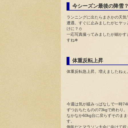
今シーズン最後の降雪
ランニングに出たらまさかの天気
遭遇。すぐに止みましたがヒヤッ
けに？⛄
一応写真撮ってみましたが細かす
すね❄
体重反転上昇
体重反転急上昇。増えましたねぇ
今週は気が緩みっぱなしで一時74
ずつおちたものの73kgで終わり。
なかなか60kg台に戻らずそのま
す。
例年だとマラソン大会に向けて絞