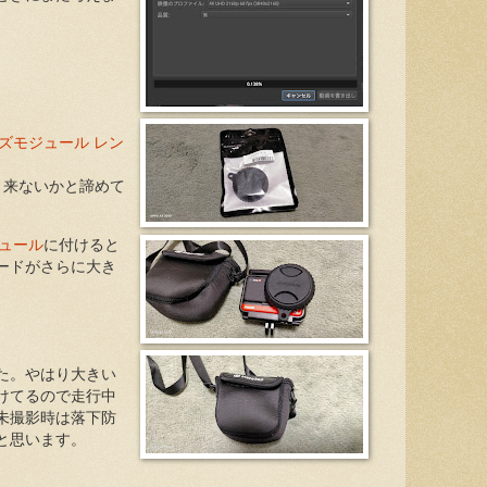
角レンズモジュール レン
う来ないかと諦めて
モジュール
に付けると
ードがさらに大き
た。やはり大きい
けてるので走行中
未撮影時は落下防
と思います。