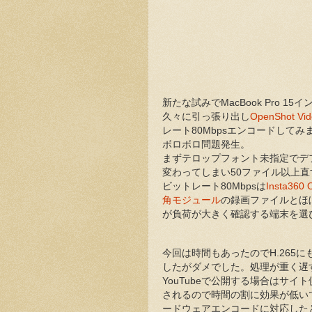
新たな試みでMacBook Pro 15インチ
久々に引っ張り出し
OpenShot Vid
レート80Mbpsエンコードして
ボロボロ問題発生。
まずテロップフォント未指定でデ
変わってしまい50ファイル以上直
ビットレート80Mbpsは
Insta36
角モジュール
の録画ファイルとほ
が負荷が大きく確認する端末を選
今回は時間もあったのでH.265
したがダメでした。処理が重く遅
YouTubeで公開する場合はサイ
されるので時間の割に効果が低い
ードウェアエンコードに対応した