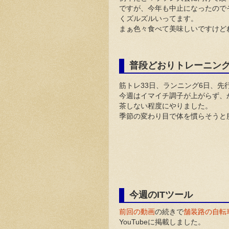
ですが、今年も中止になったので
くズルズルいってます。
普段どおりトレーニン
筋トレ33日、ランニング6日、先
今週はイマイチ調子が上がらず、
茶しない程度にやりました。
季節の変わり目で体を慣らそうと
今週のITツール
前回の動画
の続きで
舗装路の自転
YouTubeに掲載しました。