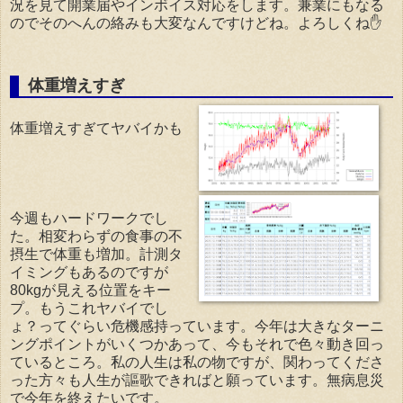
況を見て開業届やインボイス対応をします。兼業にもなる
のでそのへんの絡みも大変なんですけどね。よろしくね✋
体重増えすぎ
体重増えすぎてヤバイかも
今週もハードワークでし
た。相変わらずの食事の不
摂生で体重も増加。計測タ
イミングもあるのですが
80kgが見える位置をキー
プ。もうこれヤバイでし
ょ？ってぐらい危機感持っています。今年は大きなターニ
ングポイントがいくつかあって、今もそれで色々動き回っ
ているところ。私の人生は私の物ですが、関わってくださ
った方々も人生が謳歌できればと願っています。無病息災
で今年を終えたいです。