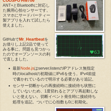
COOSPO HW706
ANT+とBluetoothに対応し
た腕用心拍センサーです。
スマホにサードパーティー
製アプリを入れて試したら
使えました。
GitHubで
Mr_Heartbeat
を
お借りし上記2品で使って
みる事に。問題も見つかっ
たのでオープンソースの利
で直しました。
最新
Node.js
はserver.listenのIPアドレス無指定
時のlocalhostの初期値にIPv6を使う。IPv4前提
で書かれているので明示する必要があり追記。
センサー切断からの再接続時に接続待ち状態に
していないため、1度切れるとアプリ再起動しな
いと使えない。切断イベント発生時に接続待ち
処理を追記。ついでに心拍数も0に初期化。