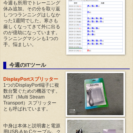
今週も所用でトレーニング
休み追加。その分を取り返
しつつランニングはしなか
った1週間でした。寒さも
厳しくなってきて外に出る
のが億劫になっています。
ランニングマシンも1つの
手。悩ましい。
今週のITツール
DisplayPortスプリッター
1つのDisplayPort端子に複
数台繋ぐための機器です。
MST（Multi Stream
Transport）スプリッター
とも呼ばれています。
中身は本体と説明書と電源
用USB-A to Cケーブル。ク