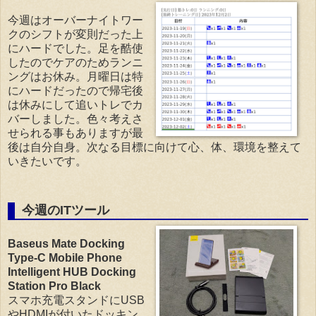
今週はオーバーナイトワー
クのシフトが変則だった上
にハードでした。足を酷使
したのでケアのためランニ
ングはお休み。月曜日は特
にハードだったので帰宅後
は休みにして追いトレでカ
バーしました。色々考えさ
せられる事もありますが最
後は自分自身。次なる目標に向けて心、体、環境を整えて
いきたいです。
今週のITツール
Baseus Mate Docking
Type-C Mobile Phone
Intelligent HUB Docking
Station Pro Black
スマホ充電スタンドにUSB
やHDMIが付いたドッキン