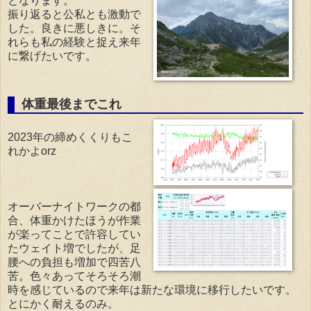
となります。
振り返ると公私とも激動で
した。良きに悪しきに。そ
れらも私の経験と捉え来年
に繋げたいです。
体重最後までこれ
2023年の締めくくりもこ
れかよorz
オーバーナイトワークの都
合、体重かけたほうが作業
が楽ってことで許容してい
たウェイト増でしたが、足
腰への負担も増加で四苦八
苦。色々あってそろそろ潮
時を感じているので来年は新たな環境に移行したいです。
とにかく耐えるのみ。