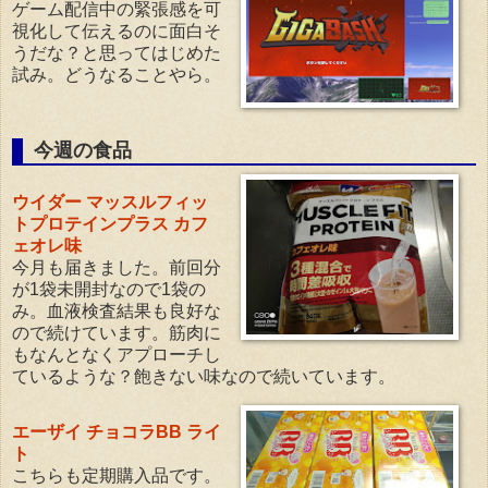
ゲーム配信中の緊張感を可
視化して伝えるのに面白そ
うだな？と思ってはじめた
試み。どうなることやら。
今週の食品
ウイダー マッスルフィッ
トプロテインプラス カフ
ェオレ味
今月も届きました。前回分
が1袋未開封なので1袋の
み。血液検査結果も良好な
ので続けています。筋肉に
もなんとなくアプローチし
ているような？飽きない味なので続いています。
エーザイ チョコラBB ライ
ト
こちらも定期購入品です。