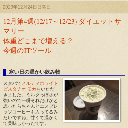
2023年12月24日日曜日
12月第4週(12/17～12/23) ダイエットサ
マリー
体重どこまで増える？
今週のITツール
寒い日の温かい飲み物
スタバで
メルティホワイト
ピスタチオ モカ
をいただ
きました。ミルクっぽさが
強いので一瞬それだけかと
思ったらちゃんとエスプレ
ッソコーヒーも入ってるみ
たいですね。甘くて温かく
て美味しかったです。