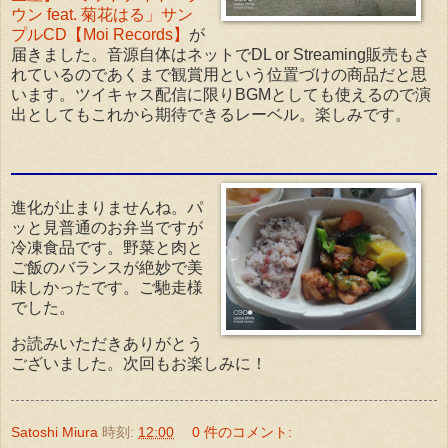
ウン feat. 菊花はる」サン
プルCD【Moi Records】
が
届きました。音源自体はネットでDL or Streaming販売もさ
れているのであくまで観賞用という位置づけの商品だと思
います。ツイキャス配信に限りBGMとしても使えるので演
出としてもこれから期待できるレーベル。楽しみです。
進化が止まりませんね。パ
ッと見普通のお弁当ですが
冷凍食品です。野菜と肉と
ご飯のバランスが絶妙で美
味しかったです。ご馳走様
でした。
お読みいただきありがとう
ございました。次回もお楽しみに！
Satoshi Miura
時刻:
12:00
0 件のコメント: