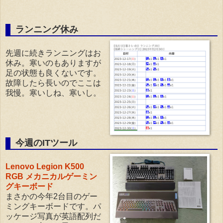
ランニング休み
先週に続きランニングはお
休み。寒いのもありますが
足の状態も良くないです。
故障したら長いのでここは
我慢。寒いしね、寒いし。
今週のITツール
Lenovo Legion K500
RGB メカニカルゲーミン
グキーボード
まさかの今年2台目のゲー
ミングキーボードです。パ
ッケージ写真が英語配列だ