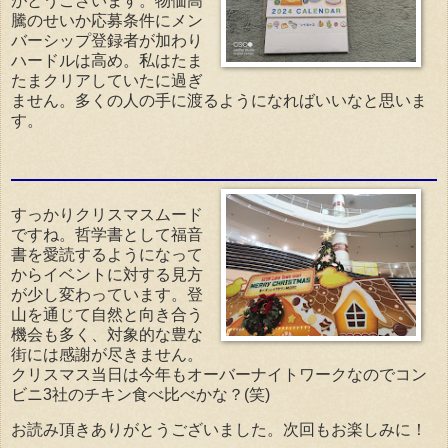
がとうございます。物価高
騰のせいか応募条件にメン
バーシップ登録者が加わり
ハードルは高め。私はたま
たまクリアしていたに過ぎ
ません。多くの人の手に渡るようになればいいなと思いま
す。
すっかりクリスマスムード
ですね。哲学書として福音
書を愛読するようになって
からイベントに対する見方
が少し変わっています。登
山を通じて自然と向き合う
機会も多く、対象的な豊な
街には感謝が尽きません。
クリスマス当日は今年もオーバーナイトワークなのでコン
ビニ3社のチキン食べ比べかな？(笑)
お読み頂きありがとうございました。次回もお楽しみに！