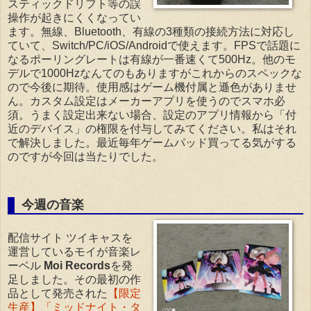
スティックドリフト等の誤
操作が起きにくくなってい
ます。無線、Bluetooth、有線の3種類の接続方法に対応し
ていて、Switch/PC/iOS/Androidで使えます。FPSで話題に
なるポーリングレートは有線が一番速くて500Hz。他のモ
デルで1000Hzなんてのもありますがこれからのスペックな
ので今後に期待。使用感はゲーム機付属と遜色がありませ
ん。カスタム設定はメーカーアプリを使うのでスマホ必
須。うまく設定出来ない場合、設定のアプリ情報から「付
近のデバイス」の権限を付与してみてください。私はそれ
で解決しました。最近毎年ゲームパッド買ってる気がする
のですが今回は当たりでした。
今週の音楽
配信サイト ツイキャスを
運営しているモイが音楽レ
ーベル
Moi Records
を発
足しました。その最初の作
品として発売された
【限定
生産】「ミッドナイト・タ