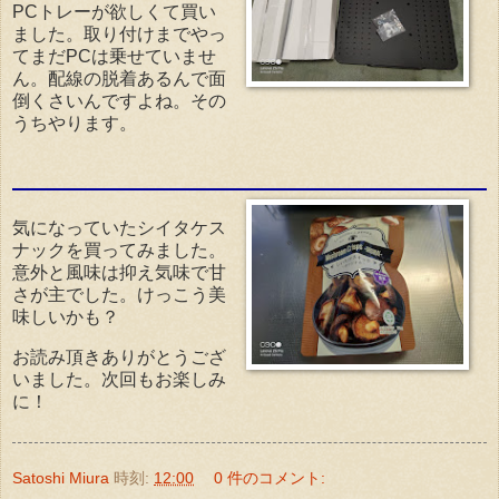
PCトレーが欲しくて買い
ました。取り付けまでやっ
てまだPCは乗せていませ
ん。配線の脱着あるんで面
倒くさいんですよね。その
うちやります。
気になっていたシイタケス
ナックを買ってみました。
意外と風味は抑え気味で甘
さが主でした。けっこう美
味しいかも？
お読み頂きありがとうござ
いました。次回もお楽しみ
に！
Satoshi Miura
時刻:
12:00
0 件のコメント: