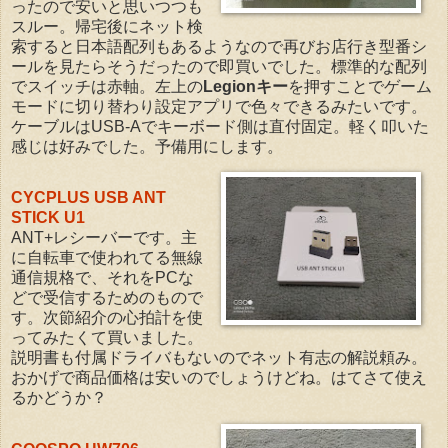
ったので安いと思いつつも
スルー。帰宅後にネット検
索すると日本語配列もあるようなので再びお店行き型番シ
ールを見たらそうだったので即買いでした。標準的な配列
でスイッチは赤軸。左上の
Legionキー
を押すことでゲーム
モードに切り替わり設定アプリで色々できるみたいです。
ケーブルはUSB-Aでキーボード側は直付固定。軽く叩いた
感じは好みでした。予備用にします。
CYCPLUS USB ANT
STICK U1
ANT+レシーバーです。主
に自転車で使われてる無線
通信規格で、それをPCな
どで受信するためのもので
す。次節紹介の心拍計を使
ってみたくて買いました。
説明書も付属ドライバもないのでネット有志の解説頼み。
おかげで商品価格は安いのでしょうけどね。はてさて使え
るかどうか？