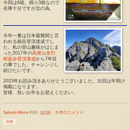
今回は6箱。残り3箱なので
在庫十分ですが念の為。
今年一番は日本最難関と言
われる劔岳登頂達成でし
た。私の登山趣味がはじま
った2017年の
高尾山全行
程徒歩登頂達成
から7年目
の事でした。チャレンジし
続けたいです。
2023年お読み頂きありがとうございました。次回は年明け
掲載になります。
皆様、良いお年をお迎えください。
Satoshi Miura
時刻:
12:00
0 件のコメント:
共有