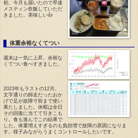
初。今月も届いたので早速
メスティン炊飯していただ
きました。美味しい👍
体重余裕なくてつい
週末は一気に上昇。余裕な
くてつい食べすぎました。
2023年もラストの12月。
文字通りの師走だったおか
げで足が故障寸前まで使い
果たしました。休暇は全日
その回復に当てて引きこも
り。食も進んでこの結果で
した。体重増えすぎるのも負担増で故障の原因になりま
す。様子みながらうまくコントロールしたいです。