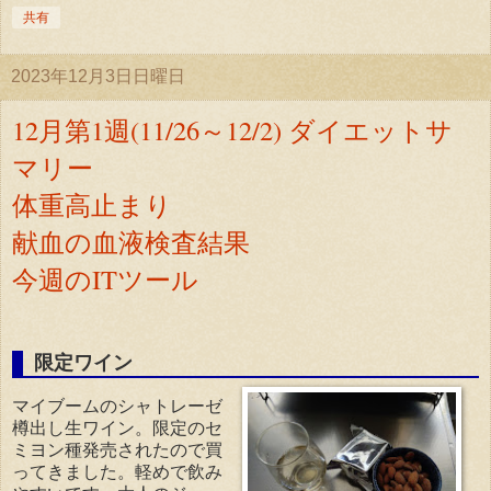
共有
2023年12月3日日曜日
12月第1週(11/26～12/2) ダイエットサ
マリー
体重高止まり
献血の血液検査結果
今週のITツール
限定ワイン
マイブームのシャトレーゼ
樽出し生ワイン。限定のセ
ミヨン種発売されたので買
ってきました。軽めで飲み